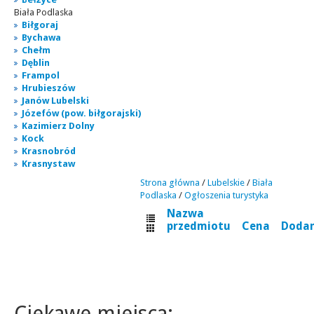
Biała Podlaska
Biłgoraj
Bychawa
Chełm
Dęblin
Frampol
Hrubieszów
Janów Lubelski
Józefów (pow. biłgorajski)
Kazimierz Dolny
Kock
Krasnobród
Krasnystaw
Strona główna
/
Lubelskie
/
Biała
Podlaska
/
Ogłoszenia turystyka
Nazwa
przedmiotu
Cena
Doda
Ciekawe miejsca: