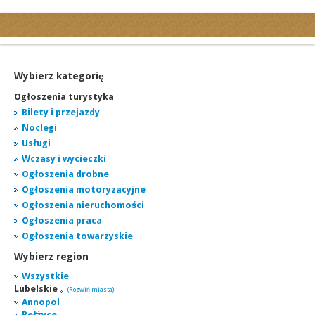
Kategorie
Ogłoszenia drobne
Ogłoszenia motoryzacyjne
Wybierz kategorię
Ogłoszenia nieruchomości
Ogłoszenia turystyka
Ogłoszenia praca
Bilety i przejazdy
Noclegi
Ogłoszenia turystyka
Usługi
Ogłoszenia towarzyskie
Wczasy i wycieczki
Regiony
Ogłoszenia drobne
miasta...
Ogłoszenia motoryzacyjne
Ogłoszenia nieruchomości
Ogłoszenia praca
Ogłoszenia towarzyskie
Wybierz region
Wszystkie
Lubelskie
(Rozwiń miasta)
Annopol
Bełżyce