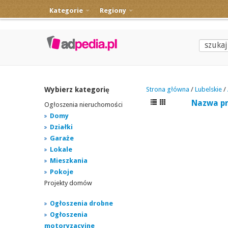
Kategorie
Regiony
Wybierz kategorię
Strona główna
/
Lubelskie
/
Nazwa p
Ogłoszenia nieruchomości
Domy
Działki
Garaże
Lokale
Mieszkania
Pokoje
Projekty domów
Ogłoszenia drobne
Ogłoszenia
motoryzacyjne