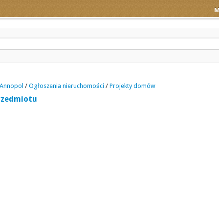
M
Annopol
/
Ogłoszenia nieruchomości
/
Projekty domów
rzedmiotu