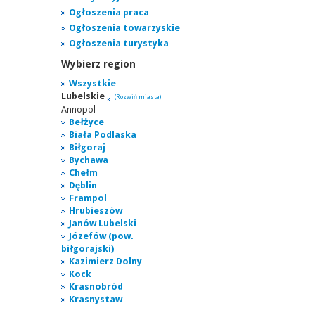
Ogłoszenia praca
Ogłoszenia towarzyskie
Ogłoszenia turystyka
Wybierz region
Wszystkie
Lubelskie
(Rozwiń miasta)
Annopol
Bełżyce
Biała Podlaska
Biłgoraj
Bychawa
Chełm
Dęblin
Frampol
Hrubieszów
Janów Lubelski
Józefów (pow.
biłgorajski)
Kazimierz Dolny
Kock
Krasnobród
Krasnystaw