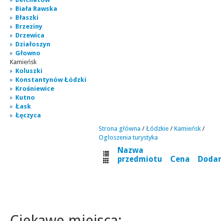
Biała Rawska
Błaszki
Brzeziny
Drzewica
Działoszyn
Głowno
Kamieńsk
Koluszki
Konstantynów Łódzki
Krośniewice
Kutno
Łask
Łęczyca
Strona główna
/
Łódzkie
/
Kamieńsk
/
Ogłoszenia turystyka
Nazwa
przedmiotu
Cena
Doda
Ciekawe miejsca: