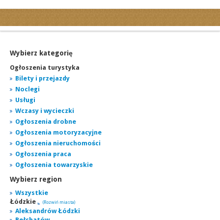
Kategorie
Ogłoszenia drobne
Ogłoszenia motoryzacyjne
Wybierz kategorię
Ogłoszenia nieruchomości
Ogłoszenia turystyka
Ogłoszenia praca
Bilety i przejazdy
Noclegi
Ogłoszenia turystyka
Usługi
Ogłoszenia towarzyskie
Wczasy i wycieczki
Regiony
Ogłoszenia drobne
miasta...
Ogłoszenia motoryzacyjne
Ogłoszenia nieruchomości
Ogłoszenia praca
Ogłoszenia towarzyskie
Wybierz region
Wszystkie
Łódzkie
(Rozwiń miasta)
Aleksandrów Łódzki
Bełchatów