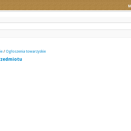
M
ie
/
Ogłoszenia towarzyskie
rzedmiotu