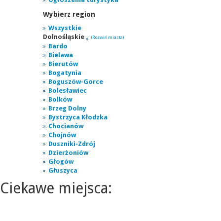
Wybierz region
Wszystkie
Dolnośląskie
(Rozwiń miasta)
Bardo
Bielawa
Bierutów
Bogatynia
Boguszów-Gorce
Bolesławiec
Bolków
Brzeg Dolny
Bystrzyca Kłodzka
Chocianów
Chojnów
Duszniki-Zdrój
Dzierżoniów
Głogów
Głuszyca
Ciekawe miejsca: