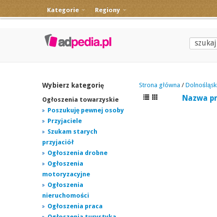
Kategorie
Regiony
Wybierz kategorię
Strona główna
/
Dolnośląsk
Nazwa p
Ogłoszenia towarzyskie
Poszukuję pewnej osoby
Przyjaciele
Szukam starych
przyjaciół
Ogłoszenia drobne
Ogłoszenia
motoryzacyjne
Ogłoszenia
nieruchomości
Ogłoszenia praca
Ogłoszenia turystyka