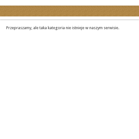
Kategorie
Ogłoszenia drobne
Przepraszamy, ale taka kategoria nie istnieje w naszym serwisie.
Ogłoszenia motoryzacyjne
Ogłoszenia nieruchomości
Ogłoszenia praca
Ogłoszenia turystyka
Ogłoszenia towarzyskie
Regiony
miasta...