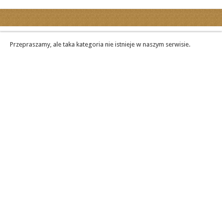
Kategorie
Ogłoszenia drobne
Przepraszamy, ale taka kategoria nie istnieje w naszym serwisie.
Ogłoszenia motoryzacyjne
Ogłoszenia nieruchomości
Ogłoszenia praca
Ogłoszenia turystyka
Ogłoszenia towarzyskie
Regiony
miasta...