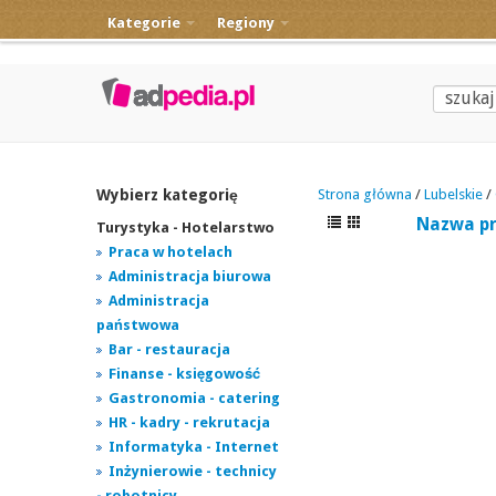
Kategorie
Regiony
Wybierz kategorię
Strona główna
/
Lubelskie
/
Nazwa p
Turystyka - Hotelarstwo
Praca w hotelach
Administracja biurowa
Administracja
państwowa
Bar - restauracja
Finanse - księgowość
Gastronomia - catering
HR - kadry - rekrutacja
Informatyka - Internet
Inżynierowie - technicy
- robotnicy