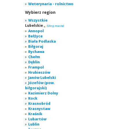
Weterynaria - rolnictwo
Wybierz region
Wszystkie
Lubelskie
(Ukryj miasta)
Annopol
Bełżyce
Biała Podlaska
Biłgoraj
Bychawa
Chełm
Dęblin
Frampol
Hrubieszów
Janów Lubelski
Józefów (pow.
biłgorajski)
Kazimierz Dolny
Kock
Krasnobród
Krasnystaw
Kraśnik
Lubartów
Lublin