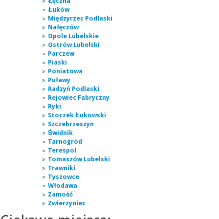
Łęczna
Łuków
Międzyrzec Podlaski
Nałęczów
Opole Lubelskie
Ostrów Lubelski
Parczew
Piaski
Poniatowa
Puławy
Radzyń Podlaski
Rejowiec Fabryczny
Ryki
Stoczek Łukowski
Szczebrzeszyn
Świdnik
Tarnogród
Terespol
Tomaszów Lubelski
Trawniki
Tyszowce
Włodawa
Zamość
Zwierzyniec