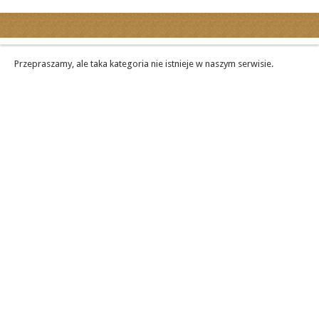
Kategorie
Ogłoszenia drobne
Przepraszamy, ale taka kategoria nie istnieje w naszym serwisie.
Ogłoszenia motoryzacyjne
Ogłoszenia nieruchomości
Ogłoszenia praca
Ogłoszenia turystyka
Ogłoszenia towarzyskie
Regiony
miasta...