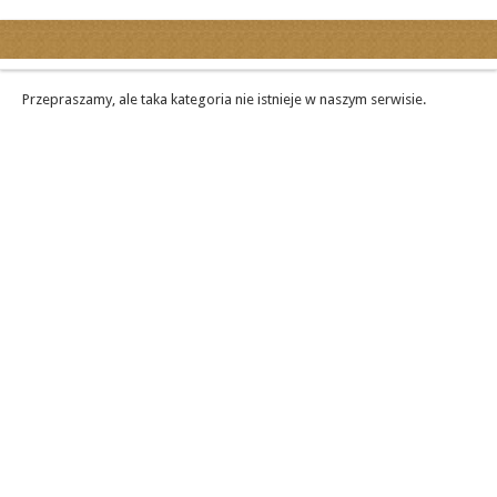
Kategorie
Ogłoszenia drobne
Przepraszamy, ale taka kategoria nie istnieje w naszym serwisie.
Ogłoszenia motoryzacyjne
Ogłoszenia nieruchomości
Ogłoszenia praca
Ogłoszenia turystyka
Ogłoszenia towarzyskie
Regiony
miasta...