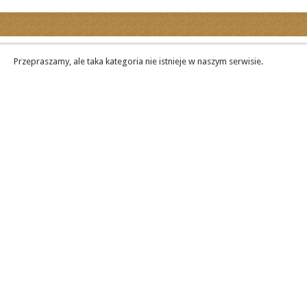
Kategorie
Ogłoszenia drobne
Przepraszamy, ale taka kategoria nie istnieje w naszym serwisie.
Ogłoszenia motoryzacyjne
Ogłoszenia nieruchomości
Ogłoszenia praca
Ogłoszenia turystyka
Ogłoszenia towarzyskie
Regiony
miasta...